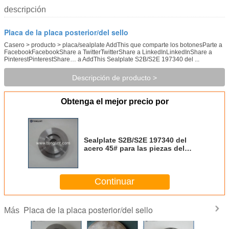
descripción
Placa de la placa posterior/del sello
Casero > producto > placa/sealplate AddThis que comparte los botonesParte a
FacebookFacebookShare a TwitterTwitterShare a LinkedInLinkedInShare a
PinterestPinterestShare… a AddThis Sealplate S2B/S2E 197340 del ...
Descripción de producto >
Obtenga el mejor precio por
Sealplate S2B/S2E 197340 del
acero 45# para las piezas del
motor de Caterpillar
Continuar
Placa de la placa posterior/del sello
Más