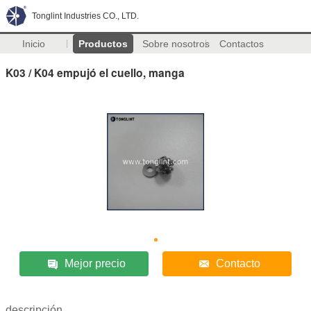
Tonglint Industries CO., LTD.
Inicio
Productos
Sobre nosotros
Contactos
K03 / K04 empujó el cuello, manga
Mejor precio
Contacto
descripción