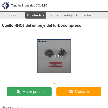
Tonglint Industries CO., LTD.
Inicio
Productos
Sobre nosotros
Contactos
Cuello RHC6 del empuje del turbocompresor
Mejor precio
Contacto
descripción