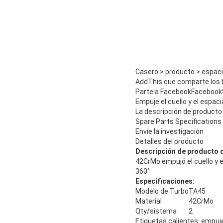
Casero > producto > espaci
AddThis que comparte los
Parte a FacebookFacebookS
Empuje el cuello y el espac
La descripción de producto
Spare Parts Specifications 
Envíe la investigación
Detalles del producto
Descripción de producto 
42CrMo empujó el cuello y 
360°
Especificaciones:
Modelo de Turbo
TA45
Material
42CrMo
Qty/sistema
2
Etiquetas calientes: empuje 