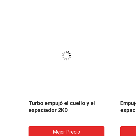
del
Turbo empujó el cuello y el
Empuje
ta de
espaciador 2KD
espac
Mejor Precio