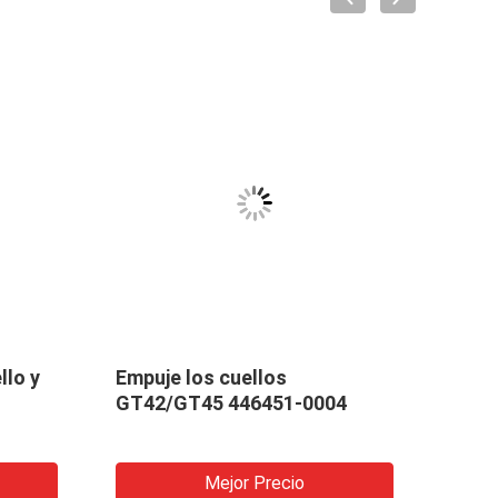
llo y
Empuje los cuellos
Espa
GT42/GT45 446451-0004
del 
turb
Mejor Precio