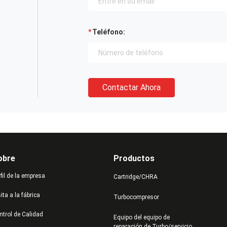
Teléfono:
Contactar Ahora
obre
Productos
fil de la empresa
Cartridge/CHRA
ita a la fábrica
Turbocompresor
ntrol de Calidad
Equipo del equipo de
reparación de Turbo/servicio