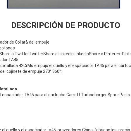
DESCRIPCIÓN DE PRODUCTO
ador de Collar& del empuje
 botones
hare a TwitterTwitterShare a LinkedInLinkedInShare a PinterestPin
iador TA45
 detallada 42CrMo empujó el cuello y el espaciador TA45 para el cartu
del cojinete de empuje 270° 360°:
detallada
el espaciador TA45 para el cartucho Garrett Turbocharger Spare Parts 
el cuello y el espaciador ta45, proveedores China, fabricantes, precio 