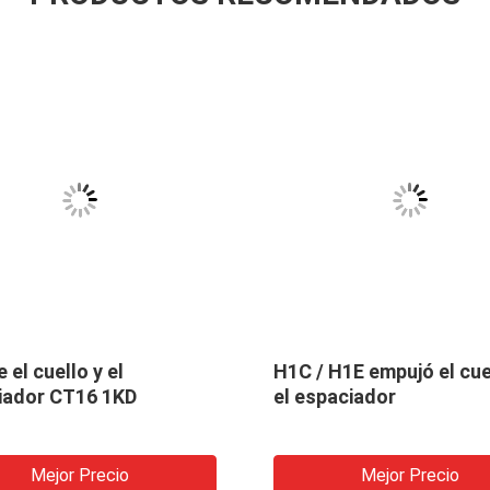
 el cuello y el
H1C / H1E empujó el cue
iador CT16 1KD
el espaciador
Mejor Precio
Mejor Precio