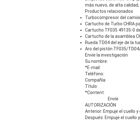
más nuevo, de alta calidad,
Productos relacionados
Turbocompresor del cami
Cartucho de Turbo CHRA pa
Cartucho TF035 49135-0 de
Cartucho de la asamblea C
Rueda TD04 del eje de la tu
Aro del pistón TF035/TD0
Envíe la investigación
Su nombre:
*E-mail
:
Teléfono:
Compañía:
Título:
*Content
:
Envíe
AUTORIZACIÓN
Anterior: Empuje el cuello 
Después: Empuje el cuello 