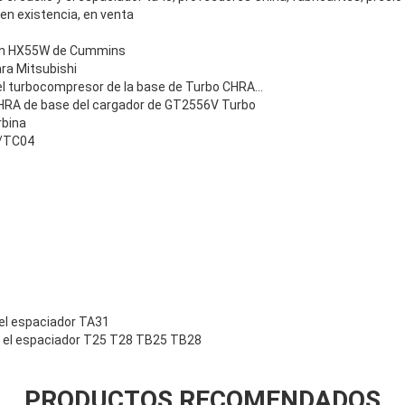
 en existencia, en venta
ón HX55W de Cummins
ra Mitsubishi
l turbocompresor de la base de Turbo CHRA…
HRA de base del cargador de GT2556V Turbo
rbina
4/TC04
y el espaciador TA31
y el espaciador T25 T28 TB25 TB28
PRODUCTOS RECOMENDADOS