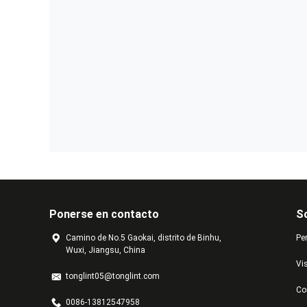
Ponerse en contacto
S
Camino de No.5 Gaokai, distrito de Binhu,
Per
Wuxi, Jiangsu, China
Vis
tonglint05@tonglint.com
Co
0086-13812547958