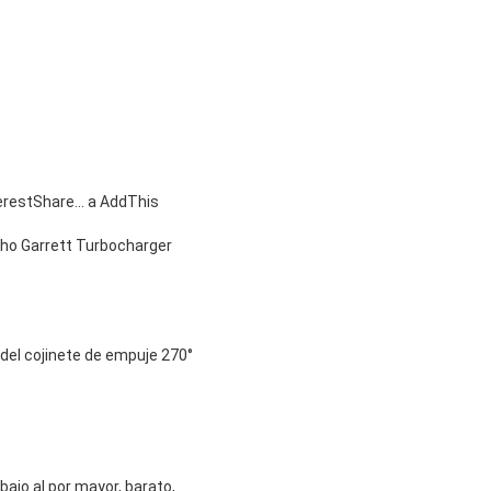
terestShare…
a AddThis
cho Garrett Turbocharger
del cojinete de empuje 270°
bajo al por mayor, barato,