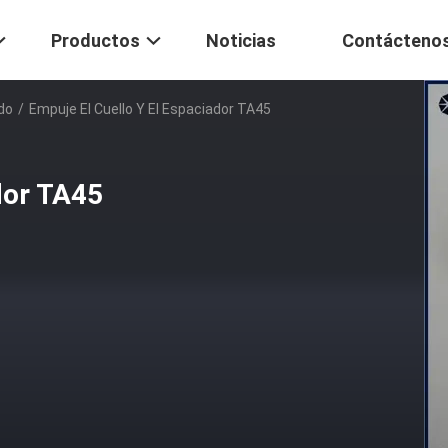
Productos
Noticias
Contácteno
do
/
Empuje El Cuello Y El Espaciador TA45
dor TA45