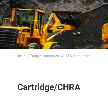
Inicio
/
Tonglint Industries CO., LTD. Productos
Cartridge/CHRA