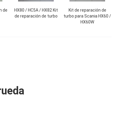
n de
HX80 / HC5A / HX82 Kit
Kit de reparación de
de reparación de turbo
turbo para Scania HX60 /
HX60W
/rueda