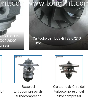
M-12T 49135-
Cartucho de TD08 49188-04210
5220 28200-
Turbo
presor
Base del
Cartucho de Chra del
d04
turbocompresor del
turbocompresor del
turbocompresor
turbocompresor