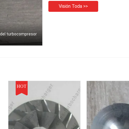
Visión Toda >>
 del turbocompresor
HOT