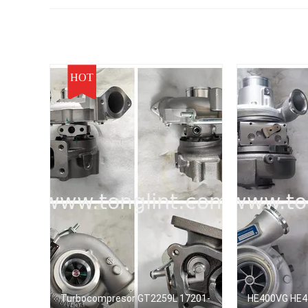
HOT
Turbocompresor GT2259L 17201-
HE400VG HE4