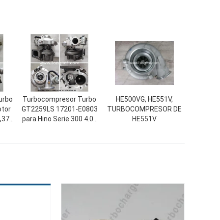
urbo
Turbocompresor Turbo
HE500VG, HE551V,
otor
GT2259LS 17201-E0803
TURBOCOMPRESOR DE
,37
para Hino Serie 300 4.0L
HE551V
Toyota Xzu7 NO4C