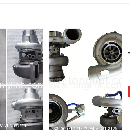
51VE 2882111
S300G071 171572 PARA CAT 3126