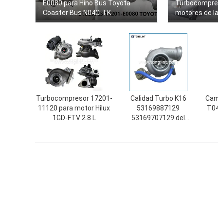
E0080 para Hino Bus Toyota
Turbocompres
Coaster Bus N04C-TK
motores de la
Turbocompresor 17201-
Calidad Turbo K16
Cam
11120 para motor Hilux
53169887129
T04
1GD-FTV 2.8 L
53169707129 del
turbocompresor