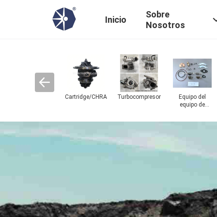
Sobre
Inicio
Nosotros
Equipo del
Cojinete empuje
Placa de la
Anillo de la boca
e
espaciador/cuello
placa
empujado
posterior/del
sello