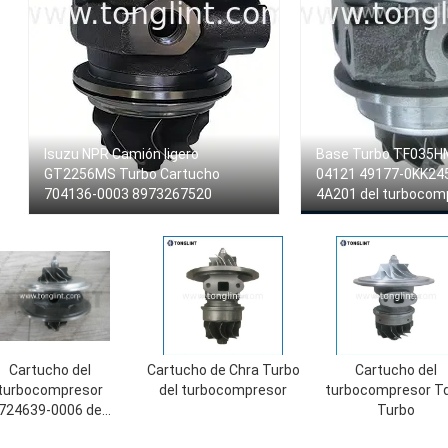
Isuzu NPR Camión ligero
Base Turbo TF035H
GT2256MS Turbo Cartucho
04121 49177-0KK24
704136-0003 8973267520
4A201 del turbocom
Cartucho del
Cartucho de Chra Turbo
Cartucho del
turbocompresor
del turbocompresor
turbocompresor T
724639-0006 de
Turbo
T2056V 724639-6