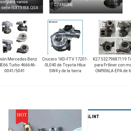
or para varios
C7 ENGINE
 serie ISX15 ISX QSX
ión Mercedes Benz
Crucero 1KD-FTV 17201-
K27 53279887119 T
E66 Turbo 466646-
0L040 de Toyota Hilux
para Frtliner con m
0041/5041
SW4 y de la tierra
OM906LA-EPA de 6
litros
HOT