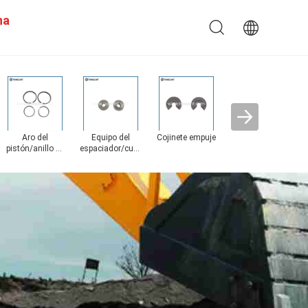
na
Carcasa del
Cartr
turbo