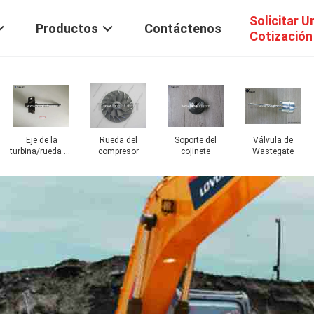
Solicitar U
Productos
Contáctenos
Cotización
Asamblea/eje y
Motor de
El portador del
Bomba de
rueda del rotor
turborreactor
diario
inyección de
combustible